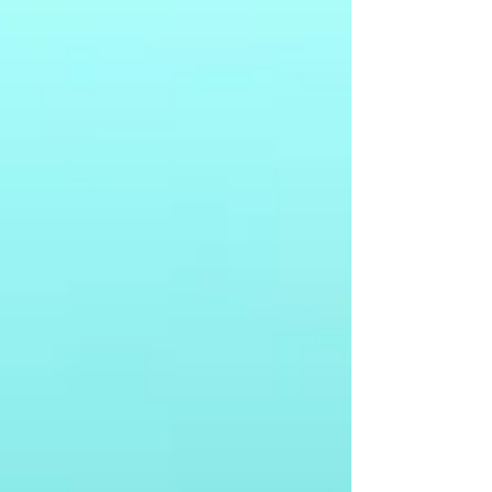
créatrice de contenu choisir pour ta
campagne de marketing d’influence?
Est-ce qu’on y va avec le gros nom, la
personnalité qui est à la mod