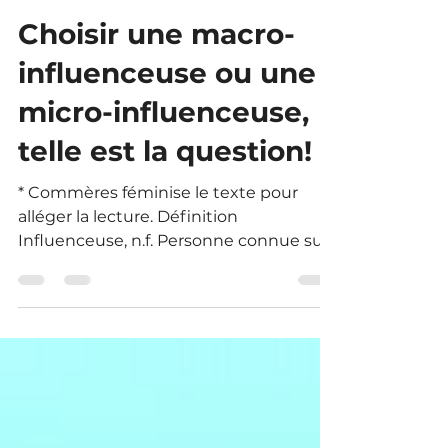
10 juin
3 min de lecture
Choisir une macro-
influenceuse ou une
micro-influenceuse,
telle est la question!
* Commères féminise le texte pour
alléger la lecture. Définition
Influenceuse, n.f. Personne connue sur
les médias sociaux, qui influence
l’opinion, les comportements et les
habitudes (notamment la
consommation) des internautes. Aussi
connue sous le nom de créatrice de
contenu. Tu lances un nouveau produit
et tu te demandes quel type de