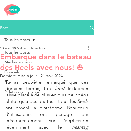
top of page
Post
Tous les posts
10 août 2022
4 min de lecture
Tous les posts
Embarque dans le bateau
Médias sociaux
des Reels avec nous! ⛵
Conseils
Dernière mise à jour :
21 nov. 2024
Agence
Tu as peut-être remarqué que ces 
derniers temps, ton 
feed
 Instagram 
Relations de presse
laisse place à de plus en plus de vidéos 
plutôt qu’à des photos. Et oui, les 
Reels
ont envahi la plateforme. Beaucoup 
d’utilisateurs ont partagé leur 
mécontentement sur l’application 
récemment avec le 
hashtag