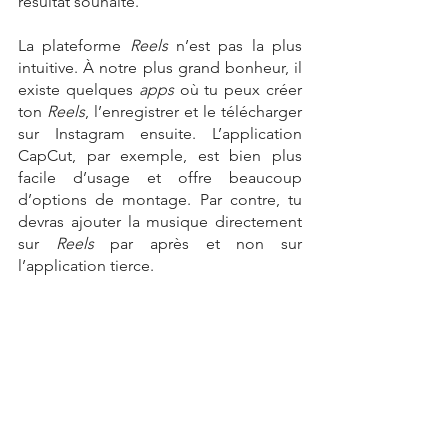
résultat souhaité.
La plateforme 
Reels 
n’est pas la plus 
intuitive. À notre plus grand bonheur, il 
existe quelques 
apps
 où tu peux créer 
ton 
Reels
, l’enregistrer et le télécharger 
sur Instagram ensuite. L’application 
CapCut, par exemple, est bien plus 
facile d’usage et offre beaucoup 
d’options de montage. Par contre, tu 
devras ajouter la musique directement 
sur 
Reels 
par après
et non sur 
l’application tierce.
Tu peux également ajouter du bla-bla, 
que ce soit par écrit ou en y ajoutant ta 
voix. Parfois, il suffit d’un peu de 
dialogue pour rendre ta vidéo plus 
dynamique et intéressante.