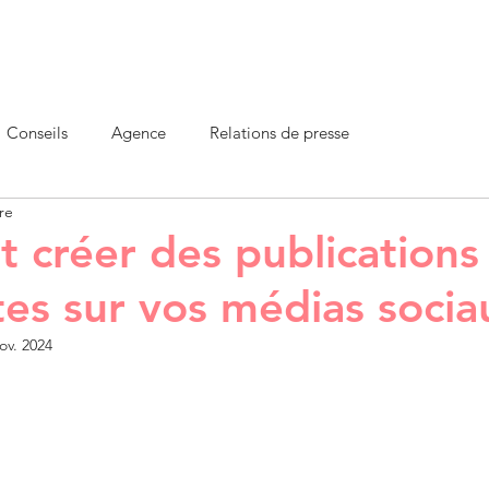
Accueil
À propos
Services
Clients
Blogue
Conseils
Agence
Relations de presse
re
créer des publications
tes sur vos médias socia
ov. 2024