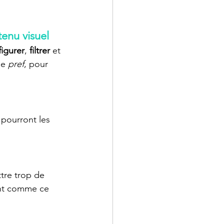
tenu visuel
igurer
, 
filtrer
 et 
me 
pref
, pour 
 pourront les 
tre trop de 
nt comme ce 