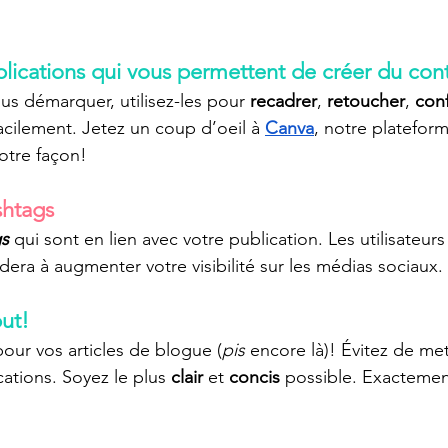
pplications qui vous permettent de créer du con
us démarquer, utilisez-les pour 
recadrer
, 
retoucher
, 
conf
facilement. Jetez un coup d’oeil à 
Canva
, notre platefor
otre façon!
shtags
gs
 qui sont en lien avec votre publication. Les utilisateurs
idera à augmenter votre visibilité sur les médias sociaux.
but!
ur vos articles de blogue (
pis 
encore là)! Évitez de met
ations. Soyez le plus 
clair
 et 
concis
 possible. Exacteme