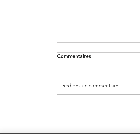
Commentaires
Rédigez un commentaire...
On vit dans un monde de
trends.