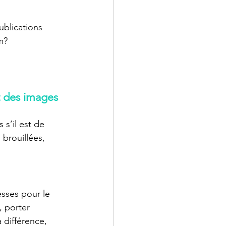
blications 
m? 
t des images 
 s’il est de 
brouillées, 
sses pour le 
, porter 
a différence, 