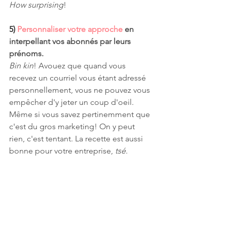
How surprising
! 
5) 
Personnaliser votre approche
 en 
interpellant vos abonnés par leurs 
prénoms. 
Bin kin
! Avouez que quand vous 
recevez un courriel vous étant adressé 
personnellement, vous ne pouvez vous 
empêcher d'y jeter un coup d'oeil. 
Même si vous savez pertinemment que 
c'est du gros marketing! On y peut 
rien, c'est tentant. La recette est aussi 
bonne pour votre entreprise, 
tsé
. 
ATTENTION :
 ce n'est pas tout de dire 
qu'on a une infolettre; 
il faut l'alimenter 
et c'est souvent ça qui est le plus 
tough
. MAIS! 
Les Commères sont là 
pour vous aider. 