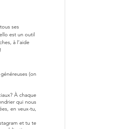
tous ses 
ello est un outil 
hes, à l’aide 
!
 généreuses (on 
ciaux? À chaque 
ndrier qui nous 
es, en veux-tu, 
stagram et tu te 