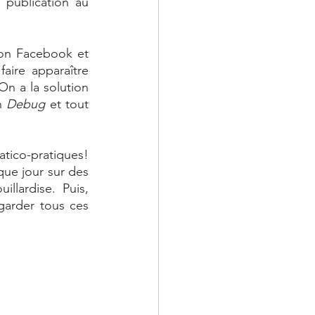
publication au 
ion Facebook et 
ire apparaître 
n a la solution 
n 
Debug
 et tout 
atico-pratiques! 
ue jour sur des 
lardise. Puis, 
arder tous ces 