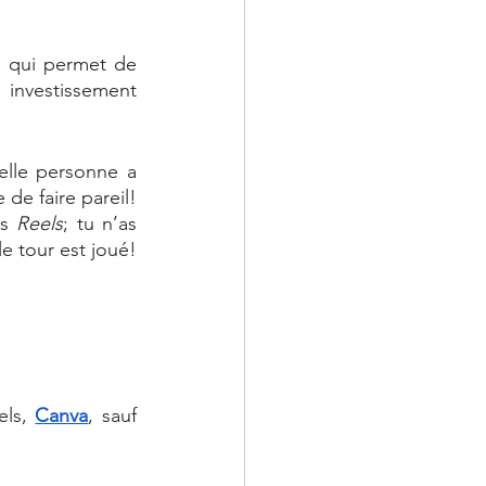
e qui permet de 
 investissement 
lle personne a 
je ne serai jamais capable de faire pareil! 
s 
Reels
; tu n’as 
le tour est joué! 
ls, 
Canva
, sauf 