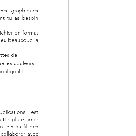
ces graphiques 
t tu as besoin 
ichier en format 
eu beaucoup la 
ttes de 
elles couleurs 
outil qu’il te 
blications  est 
tte plateforme 
.e.s au fil des 
collaborer avec 