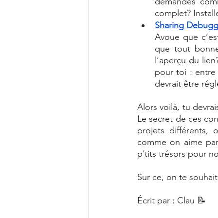
demandes comme
complet? Install
Sharing Debugg
Avoue que c’est
que tout bonne
l’aperçu du lien
pour toi : entre
devrait être régl
Alors voilà, tu devra
Le secret de ces con
projets différents,
comme on aime part
p’tits trésors pour n
Sur ce, on te souhai
Écrit par : Clau 📝