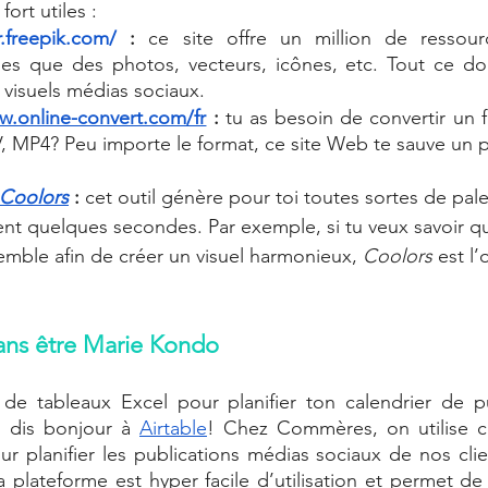
fort utiles : 
r.freepik.com/
 : 
ce site offre un million de ressour
es que des photos, vecteurs, icônes, etc. Tout ce don
s visuels médias sociaux. 
.online-convert.com/fr
 : 
tu as besoin de convertir un f
MP4? Peu importe le format, ce site Web te sauve un p
Coolors
 : 
cet outil génère pour toi toutes sortes de pale
nt quelques secondes. Par exemple, si tu veux savoir qu
mble afin de créer un visuel harmonieux, 
Coolors
 est l’
sans être Marie Kondo 
 de tableaux Excel pour planifier ton calendrier de pu
, dis bonjour à 
Airtable
! Chez Commères, on utilise ce
 planifier les publications médias sociaux de nos client
a plateforme est hyper facile d’utilisation et permet de 