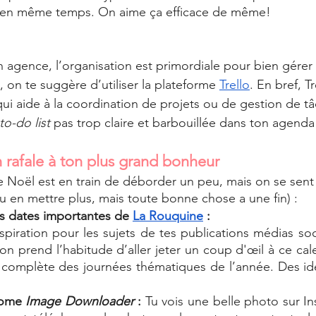
 en même temps. On aime ça efficace de même! 
n agence, l’organisation est primordiale pour bien gérer 
e, on te suggère d’utiliser la plateforme 
Trello
. En bref, Tr
qui aide à la coordination de projets ou de gestion de tâc
 to-do list 
pas trop claire et barbouillée dans ton agenda
 rafale à ton plus grand bonheur
e Noël est en train de déborder un peu, mais on se sent
u en mettre plus, mais toute bonne chose a une fin) : 
es dates importantes de 
La Rouquine
 : 
piration pour les sujets de tes publications médias so
n prend l’habitude d’aller jeter un coup d'œil à ce cale
 complète des journées thématiques de l’année. Des idé
rome 
Image Downloader
 : 
Tu vois une belle photo sur In