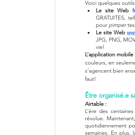
Voici quelques outils 
Le site Web 
f
GRATUITES, tell
pour 
pimper
 te
Le site Web 
www
JPG, PNG, MOV, 
vie! 
L’application mobile 
couleurs, en seuleme
s’agencent bien ense
faut! 
Être organisé.e 
Airtable : 
L’ère des centaines
révolue. Maintenant
quotidiennement pour
semaines. En plus, l