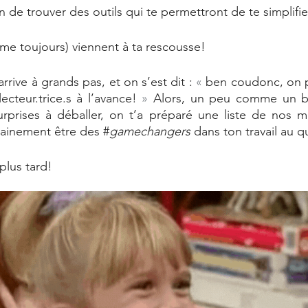
n de trouver des outils qui te permettront de te simplifier
 toujours) viennent à ta rescousse! 
rive à grands pas, et on s’est dit : 
« 
ben coudonc, on po
ecteur.trice.s à l’avance! 
»
 Alors, un peu comme un b
urprises à déballer, on t’a préparé une liste de nos mei
tainement être des #
gamechangers 
dans ton travail au q
plus tard! 