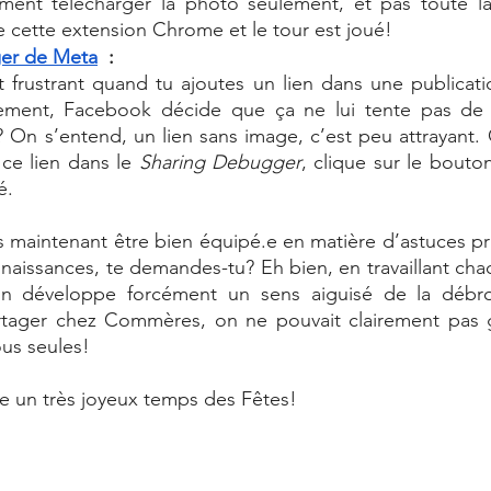
nt télécharger la photo seulement, et pas toute la 
e cette extension Chrome et le tour est joué! 
er de Meta
  : 
 frustrant quand tu ajoutes un lien dans une publicat
ment, Facebook décide que ça ne lui tente pas de fa
? On s’entend, un lien sans image, c’est peu attrayant. O
 ce lien dans le 
Sharing Debugger
, clique sur le bouto
é. 
is maintenant être bien équipé.e en matière d’astuces pr
naissances, te demandes-tu? Eh bien, en travaillant chaq
 on développe forcément un sens aiguisé de la débrouil
ager chez Commères, on ne pouvait clairement pas g
ous seules! 
te un très joyeux temps des Fêtes! 