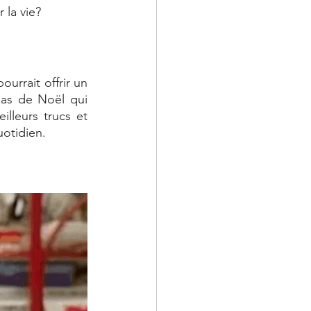
 la vie? 
urrait offrir un 
as de Noël qui 
lleurs trucs et 
uotidien.  