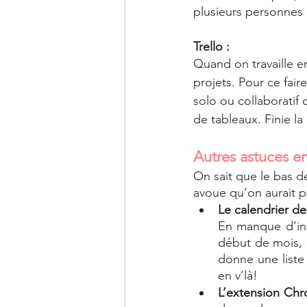
plusieurs personnes
Trello : 
Quand on travaille e
projets. Pour ce fair
solo ou collaboratif 
de tableaux. Finie la
Autres astuces en
On sait que le bas d
avoue qu’on aurait p
Le calendrier d
En manque d’ins
début de mois, o
donne une liste
en v’là!   
L’extension Ch