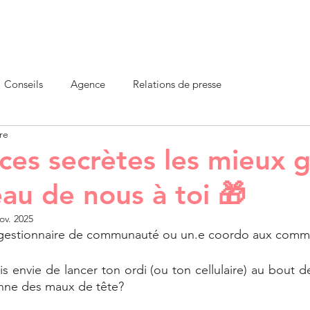
Accueil
À propos
Services
Clients
Blogue
Conseils
Agence
Relations de presse
re
ces secrètes les mieux 
eau de nous à toi 🎁
ov. 2025
.e gestionnaire de communauté ou un.e coordo aux comm
ois envie de lancer ton ordi (ou ton cellulaire) au bout d
onne des maux de tête? 