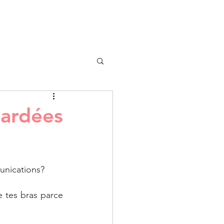
Infolettre
Je veux commérer!
gardées
unications? 
e tes bras parce 