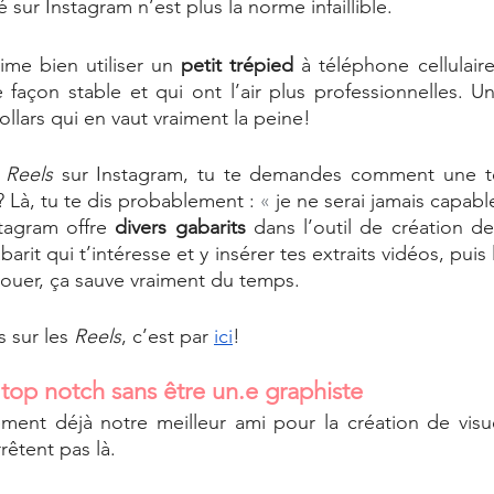
 sur Instagram n’est plus la norme infaillible. 
me bien utiliser un 
petit trépied 
à téléphone cellulair
 façon stable et qui ont l’air plus professionnelles. Un
llars qui en vaut vraiment la peine! 
 
Reels
 sur Instagram, tu te demandes comment une te
 Là, tu te dis probablement : 
« 
tagram offre 
divers gabarits
 dans l’outil de création de
barit qui t’intéresse et y insérer tes extraits vidéos, puis 
avouer, ça sauve vraiment du temps.
 sur les 
Reels
, c’est par 
ici
! 
 top notch sans être un.e graphiste
ment déjà notre meilleur ami pour la création de visue
rêtent pas là.