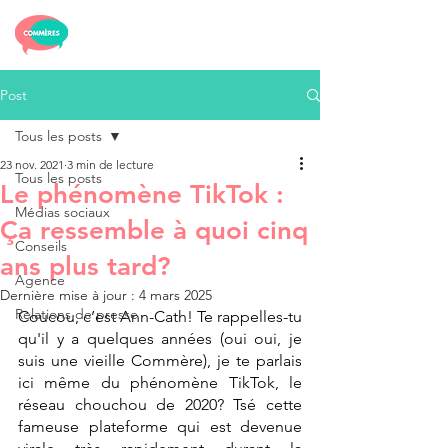
Post
Tous les posts
23 nov. 2021
3 min de lecture
Tous les posts
Le phénomène TikTok :
Médias sociaux
Ça ressemble à quoi cinq
Conseils
ans plus tard?
Agence
Dernière mise à jour :
4 mars 2025
Relations de presse
Coucou, c’est Ann-Cath! Te rappelles-tu 
qu'il y a quelques années (oui oui, je 
suis une vieille Commère), je te parlais 
ici même du 
phénomène TikTok
, le 
réseau chouchou de 2020? Tsé cette 
fameuse plateforme qui est devenue 