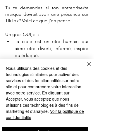
Tu te demandes si ton entreprise/ta 
marque devrait avoir une présence sur 
TikTok? Voici ce que j’en pense : 
Un gros OUI, si : 
Ta cible est un être humain qui 
aime être diverti, informé, inspiré 
ou éduqué.
Ce que tu offres comme produit 
Nous utilisons des cookies et des
ou service est légal.
technologies similaires pour activer des
Tu as autre chose qu’un 
flip 
services et des fonctionnalités sur notre
phone
 pour filmer des vidéos. 
site et pour comprendre votre interaction
avec notre service. En cliquant sur
Un gros NON, si : 
Accepter, vous acceptez que nous
Tu ne trouves pas ça pertinent de 
utilisions ces technologies à des fins de
marketing et d'analyse.
Voir la politique de
surfer 
sur des tendances.
confidentialité
Tu préfères créer du contenu vidéo 
léché, long et compliqué en 